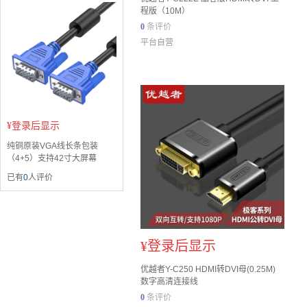
程版（10M）
0
条评价
平台自营
¥
登录后显示
纯铜原装VGA线长条包装
（4+5）支持42寸大屏幕
已有
0
人评价
¥
登录后显示
优越者Y-C250 HDMI转DVI母(0.25M)
数字高清连接线
0
条评价