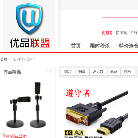
优越者
精川旗
名线
首页
限时秒杀
特价清
首页
"DVI转HDMI"
商品精选
综合
销量
评论数
新品
价格
¥
登录后显示