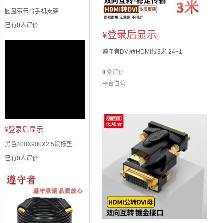
圆盘带云台手机支架
已有
0
人评价
¥
登录后显示
遵守者DVI转HDMI线3米 24+1
0
条评价
平台自营
¥
登录后显示
黑色400X900X2.5鼠标垫
已有
0
人评价