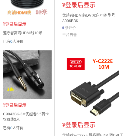
¥
登录后显示
优越者HDMI转DVI双向互转 型号
A006BBK
¥
登录后显示
0
条评价
遵守者高清HDMI线10米
平台自营
已有
0
人评价
¥
登录后显示
C9043BK-3M优越者6.5转卡
农母线3米
¥
登录后显示
已有
0
人评价
优越者Y-C222E 酷客版HDMI转DVI 工