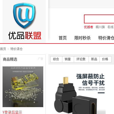
优越者
精川旗
名线
首页
限时秒杀
特价清
首页
特价清仓
商品精选
综合
销量
评论数
新品
价格
¥
登录后显示