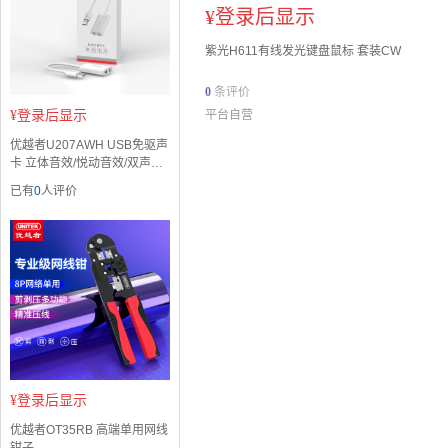
¥
登录后显示
紫光H611有线发光键盘鼠标 套装CW
0
条评价
¥
登录后显示
平台自营
优越者U207AWH USB免驱声
卡 立体音效/悦动音效/双声道
音效输出
已有
0
人评价
¥
登录后显示
优越者OT35RB 高端单用网线