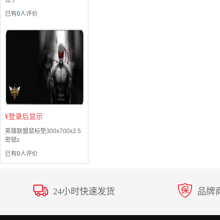
钳子
已有
0
人评价
¥
登录后显示
英雄联盟鼠标垫300x700x2.5
密锁z
已有
0
人评价
24小时快速发货
品牌