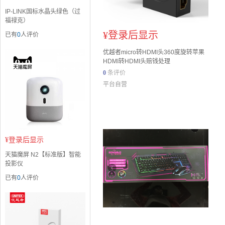
IP-LINK国标水晶头绿色（过
福禄克）
¥
登录后显示
已有
0
人评价
优越者micro转HDMI头360度旋转苹果
HDMI转HDMI头赔钱处理
0
条评价
平台自营
¥
登录后显示
天猫魔屏 N2【标准版】智能
投影仪
已有
0
人评价