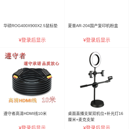
华硕ROG400X900X2.5鼠标垫
夏普AR-204国产复印机粉盒
¥
登录后显示
¥
登录后显示
遵守者高清HDMI线10米
桌面直播支架双机位+补光灯16
厘米+麦克支架
¥
登录后显示
¥
登录后显示