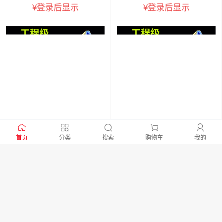
¥
登录后显示
¥
登录后显示
遵守者光纤HDMI线90米 4K工程
遵守者光纤HDMI线80米 工程级
首页
分类
搜索
购物车
我的
级
4K
¥
登录后显示
¥
登录后显示