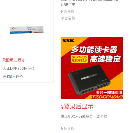
USB供电
0
条评价
平台自营
¥
登录后显示
大正DPK750色带芯
已有
0
人评价
¥
登录后显示
飚王机器人万能多合一读卡器
0
条评价