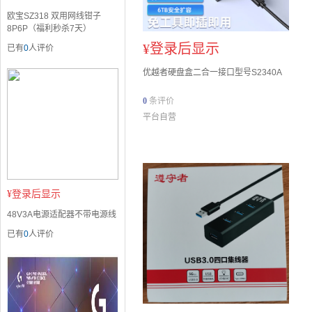
欧宝SZ318 双用网线钳子
8P6P（福利秒杀7天）
¥
登录后显示
已有
0
人评价
优越者硬盘盒二合一接口型号S2340A
0
条评价
平台自营
¥
登录后显示
48V3A电源适配器不带电源线
已有
0
人评价