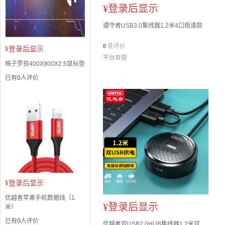
¥
登录后显示
遵守者USB3.0集线器1.2米4口极速款
0
条评价
¥
登录后显示
平台自营
格子罗技400X900X2.5鼠标垫
已有
0
人评价
¥
登录后显示
优越者苹果手机数据线（1
¥
登录后显示
米）
已有
0
人评价
优越者双USB2.0HUB集线器1.2米双