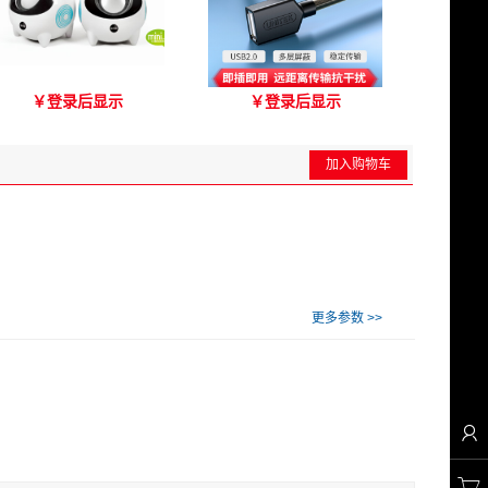
爱琴海A2000音箱
优越者Y-C417A 国标无氧
￥
登录后显示
￥
登录后显示
铜USB2.0延长线 公对母
（3M）
加入购物车
更多参数 >>

