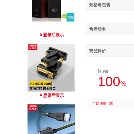
规格与包装
售后服务
爱琴海 A3000 木质音箱
￥
登录后显示
商品评价
好评度
100
%
优越者HDMI转DVI双向互
￥
登录后显示
转 型号A006BBK
全部评价
（0）