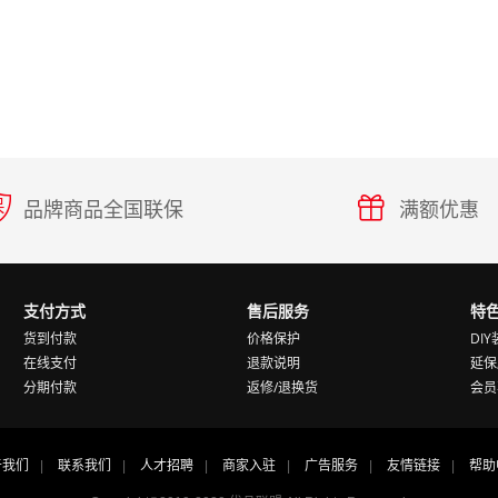
品牌商品全国联保
满额优惠
支付方式
售后服务
特
货到付款
价格保护
DI
在线支付
退款说明
延保
分期付款
返修/退换货
会员
于我们
联系我们
人才招聘
商家入驻
广告服务
友情链接
帮助
|
|
|
|
|
|