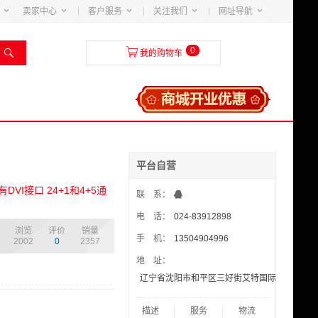





卖家中心
客户服务
关注我们
网址导航
0


我的购物车
平台自营
有DVI接口 24+1和4+5通
联 系：
电 话：
024-83912898
浏览
评价
销量
手 机：
13504904996
2002
0
2357
地 址：
辽宁省沈阳市和平区三好街艾特国际花园4-4-70
描述
服务
物流