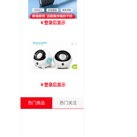
优越者Y-C416A 国标
￥
登录后显示
USB2.0延长线 公对母（1.8
米）
爱琴海A2000音箱
￥
登录后显示
热门商品
热门关注