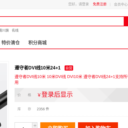
您好，请登录
免费注册
会员中心
精川旗
名线
特价清仓
积分商城
遵守者DVI线10米24+1
自营
遵守者DVI线10米 10米DVI线 DVI10米 遵守者DVI线24+1支持所
用
登录后显示
￥
价 格
库 存
2356
件