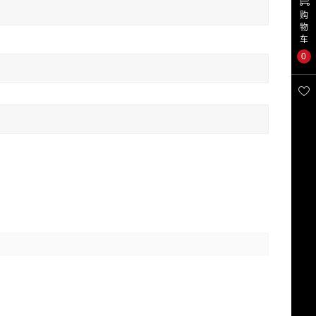
购
物
车
0
