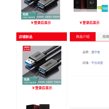
优越者Y-C479国标无氧铜
爱琴海 A3000 木质音箱
￥
登录后显示
￥
登录后显示
USB3.0 A公对母延长线
（3M）
商品介绍
规
店铺新品
品牌：
遵守者
店铺：
平台自营
优越者Y-C479国标无氧铜
￥
登录后显示
USB3.0 A公对母延长线
（3M）