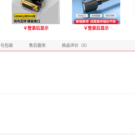
优越者HDMI转DVI双向互
优越者Y-C416A 国标
￥
登录后显示
￥
登录后显示
转 型号A006BBK
USB2.0延长线 公对母（1.8
米）
格与包装
售后服务
商品评价（0）