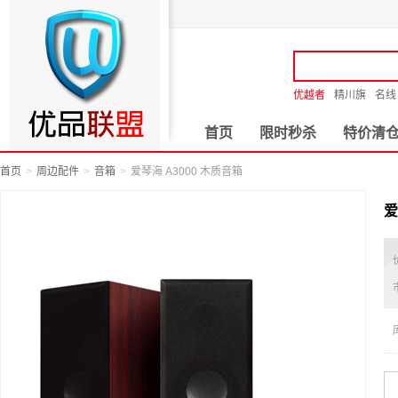
优越者
精川旗
名线
首页
限时秒杀
特价清
首页
周边配件
音箱
爱琴海 A3000 木质音箱
爱