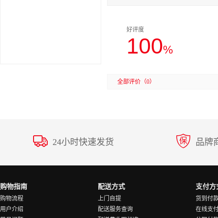
好评度
100
%
全部评价
（0）
24小时快速发货
品牌
购物指南
配送方式
支付方
购物流程
上门自提
货到付
用户介绍
配送服务查询
在线支