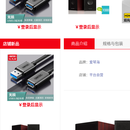
优越者Y-C479国标无氧铜
爱琴海 A3000 木质音箱
优
￥
登录后显示
￥
登录后显示
USB3.0 A公对母延长线
（3M）
商品介绍
规格与包装
店铺新品
品牌：
爱琴海
店铺：
平台自营
优越者Y-C479国标无氧铜
￥
登录后显示
USB3.0 A公对母延长线
（3M）