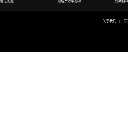
常见问题
配送费收取标准
分期付
关于我们
联
|