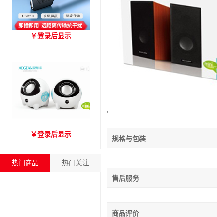
优越者Y-C416A 国标
￥
登录后显示
USB2.0延长线 公对母（1.8
米）
"
爱琴海A2000音箱
￥
登录后显示
规格与包装
热门商品
热门关注
售后服务
商品评价