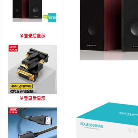
爱琴海 A3000 木质音箱
￥
登录后显示
优越者HDMI转DVI双向互
￥
登录后显示
转 型号A006BBK