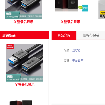
优越者Y-C479国标无氧铜
爱琴海 A3000 木质音箱
优
￥
登录后显示
￥
登录后显示
USB3.0 A公对母延长线
（3M）
商品介绍
规格与包装
店铺新品
品牌：
遵守者
店铺：
平台自营
优越者Y-C479国标无氧铜
￥
登录后显示
USB3.0 A公对母延长线
（3M）