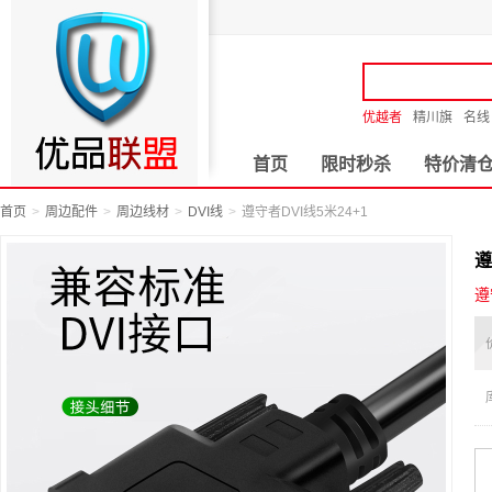
优越者
精川旗
名线
首页
限时秒杀
特价清
首页
周边配件
周边线材
DVI线
遵守者DVI线5米24+1
遵
遵