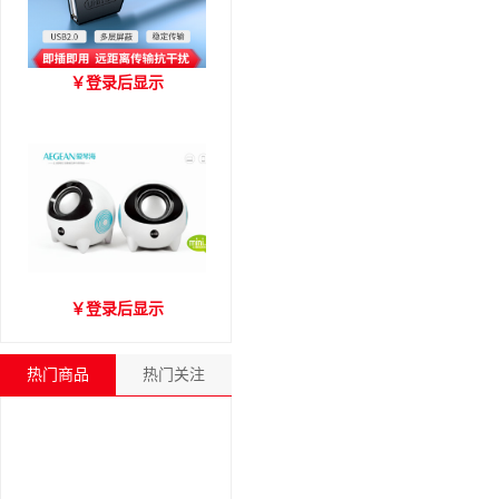
优越者Y-C416A 国标
￥
登录后显示
USB2.0延长线 公对母（1.8
米）
爱琴海A2000音箱
￥
登录后显示
热门商品
热门关注