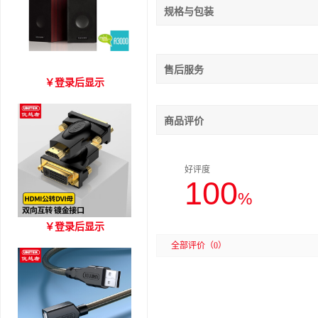
规格与包装
售后服务
爱琴海 A3000 木质音箱
￥
登录后显示
商品评价
好评度
100
%
优越者HDMI转DVI双向互
￥
登录后显示
转 型号A006BBK
全部评价
（0）