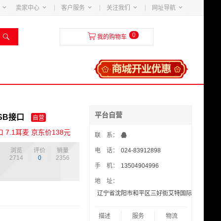





卖家中心
客户服务
关注我们
网址导航
0


我的购物车
平台自营
SB接口
自营
 7.1耳麦 京东价138元
联 系：
浏览
评价
销量
电 话：
024-83912898
2714
0
2356
手 机：
13504904996
地 址：
辽宁省沈阳市和平区三好街艾特国际花园4-4-70
描述
服务
物流