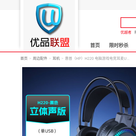
优越者
首页
限时秒杀
首页
周边配件
耳机
惠普（HP）H220 电脑游戏电竞耳麦U...