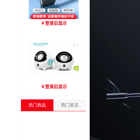
优越者Y-C416A 国标
￥
登录后显示
USB2.0延长线 公对母（1.8
米）
爱琴海A2000音箱
￥
登录后显示
热门商品
热门关注