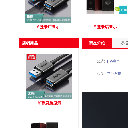
优越者Y-C479国标无氧铜
爱琴海 A3000 木质音箱
￥
登录后显示
￥
登录后显示
USB3.0 A公对母延长线
（3M）
商品介绍
规
店铺新品
品牌：
HP/惠普
店铺：
平台自营
优越者Y-C479国标无氧铜
￥
登录后显示
USB3.0 A公对母延长线
（3M）