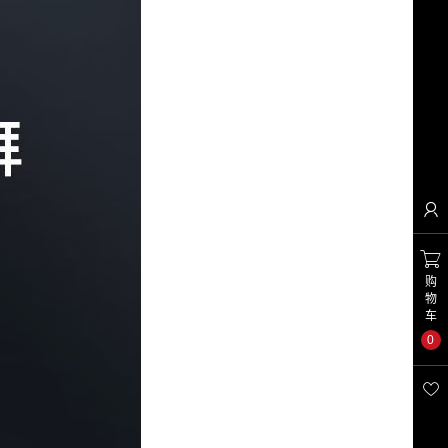


购
物
车
0
