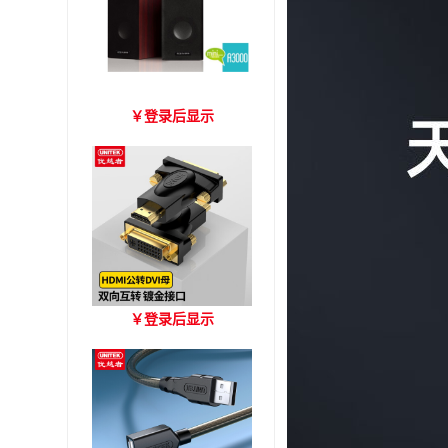
爱琴海 A3000 木质音箱
￥
登录后显示
优越者HDMI转DVI双向互
￥
登录后显示
转 型号A006BBK