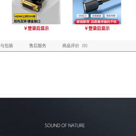
优越者HDMI转DVI双向互
优越者Y-C416A 国标
￥
登录后显示
￥
登录后显示
转 型号A006BBK
USB2.0延长线 公对母（1.8
米）
格与包装
售后服务
商品评价（0）