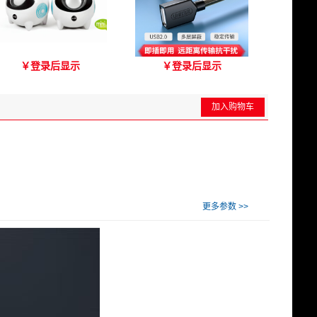
爱琴海A2000音箱
优越者Y-C417A 国标无氧
￥
登录后显示
￥
登录后显示
铜USB2.0延长线 公对母
（3M）
加入购物车
更多参数 >>