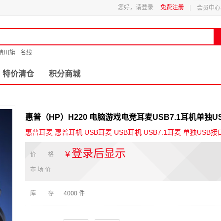
您好，请登录
免费注册
会员中心
精川旗
名线
特价清仓
积分商城
惠普（HP）H220 电脑游戏电竞耳麦USB7.1耳机单独U
惠普耳麦 惠普耳机 USB耳麦 USB耳机 USB7.1耳麦 单独USB接口
登录后显示
￥
价 格
市 场 价
库 存
4000
件