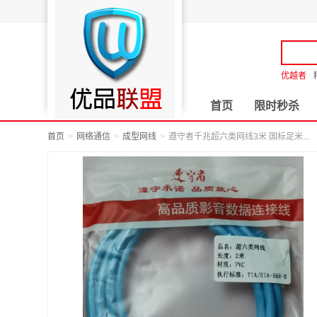
优越者
首页
限时秒杀
首页
网络通信
成型网线
遵守者千兆超六类网线3米 国标足米...