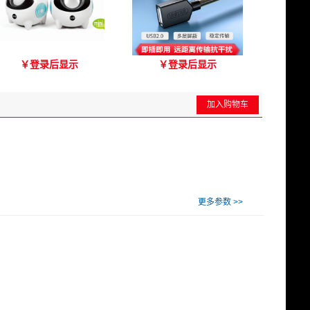
爱琴海A2000音箱
优越者Y-C417A 国标无氧
￥
登录后显示
￥
登录后显示
铜USB2.0延长线 公对母
（3M）
加入购物车
更多参数 >>