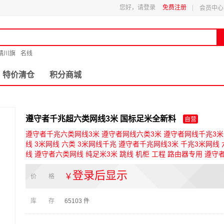
您好，请登录
免费注册
会员中心
精川旗
名线
特价清仓
积分商城
遵守者千兆超六类网线3米 国标足米全新料
自营
遵守者千兆六类网线3米 遵守者网线六类3米 遵守者网线千兆3米
线 3米网线 六类 3米网线千兆 遵守者千兆网线3米 千兆3米网线
线 遵守者六类网线 纯足米3米 跳线 机柜 工程 路由器专用 遵守
登录后显示
￥
价 格
库 存
65103
件