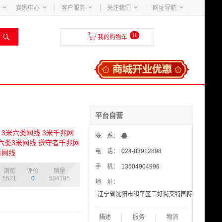





卖家中心
客户服务
关注我们
网址导航
0


我的购物车
平台自营
 3米六类网线 3米千兆网
联 系：
 六类3米网线 遵守者千兆网
电 话：
024-83912898
者网线
手 机：
13504904996
浏览
评价
销量
5521
0
534185
地 址：
辽宁省沈阳市和平区三好街艾特国际花园4-4-70
描述
服务
物流