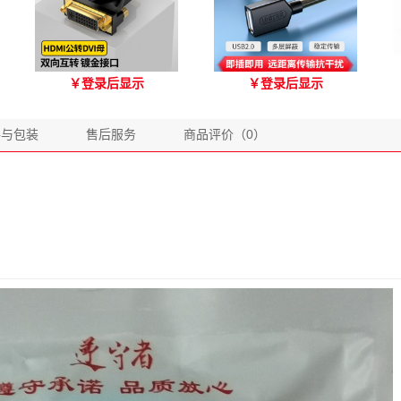
优越者HDMI转DVI双向互
优越者Y-C416A 国标
￥
登录后显示
￥
登录后显示
转 型号A006BBK
USB2.0延长线 公对母（1.8
米）
格与包装
售后服务
商品评价（0）