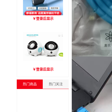
优越者Y-C416A 国标
￥
登录后显示
USB2.0延长线 公对母（1.8
米）
爱琴海A2000音箱
￥
登录后显示
热门商品
热门关注