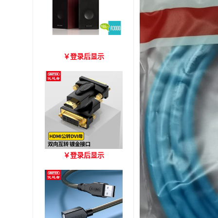
爱琴海 A3000 木质音箱
￥
登录后显示
优越者HDMI转DVI双向互
￥
登录后显示
转 型号A006BBK