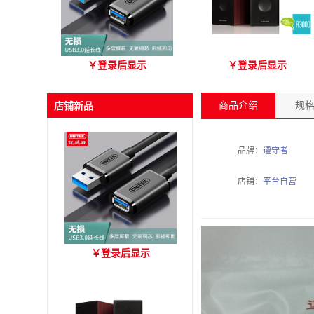
优越者Y-C479国标无氧铜
爱琴海 A3000 木质音箱
￥
登录后显示
￥
登录后显示
USB3.0 A公对母延长线
（3M）
商品介绍
规
店铺新品
品牌：
遵守者
店铺：
平台自营
优越者Y-C479国标无氧铜
￥
登录后显示
USB3.0 A公对母延长线
（3M）