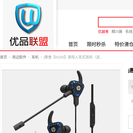
优越者
精川旗
名线
首页
限时秒杀
特价清
首页
周边配件
耳机
j惠普【H150】游戏入耳式耳机（送...
j