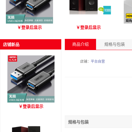
优越者Y-C479国标无氧铜
爱琴海 A3000 木质音箱
优
￥
登录后显示
￥
登录后显示
USB3.0 A公对母延长线
（3M）
商品介绍
规格与包装
店铺新品
店铺：
平台自营
优越者Y-C479国标无氧铜
￥
登录后显示
USB3.0 A公对母延长线
（3M）
规格与包装