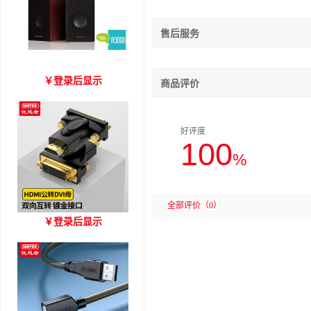
售后服务
爱琴海 A3000 木质音箱
￥
登录后显示
商品评价
好评度
100
%
全部评价
（0）
优越者HDMI转DVI双向互
￥
登录后显示
转 型号A006BBK