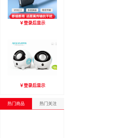
优越者Y-C416A 国标
￥
登录后显示
USB2.0延长线 公对母（1.8
米）
爱琴海A2000音箱
￥
登录后显示
热门商品
热门关注