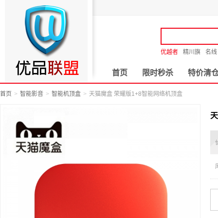
优越者
精川旗
名线
首页
限时秒杀
特价清
首页
智能影音
智能机顶盒
天猫魔盒 荣耀版1+8智能网络机顶盒
天