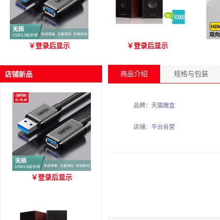
优越者Y-C479国标无氧铜
爱琴海 A3000 木质音箱
优
￥
登录后显示
￥
登录后显示
USB3.0 A公对母延长线
（3M）
商品介绍
规格与包装
店铺新品
品牌：
天猫魔盒
店铺：
平台自营
优越者Y-C479国标无氧铜
￥
登录后显示
USB3.0 A公对母延长线
（3M）