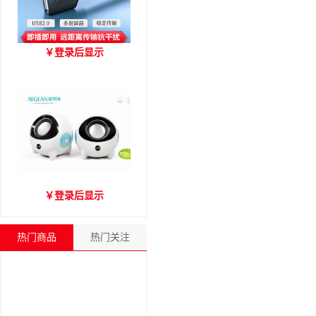
优越者Y-C416A 国标
￥
登录后显示
USB2.0延长线 公对母（1.8
米）
爱琴海A2000音箱
￥
登录后显示
热门商品
热门关注