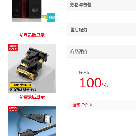
规格与包装
售后服务
爱琴海 A3000 木质音箱
￥
登录后显示
商品评价
好评度
100
%
优越者HDMI转DVI双向互
￥
登录后显示
转 型号A006BBK
全部评价
（0）