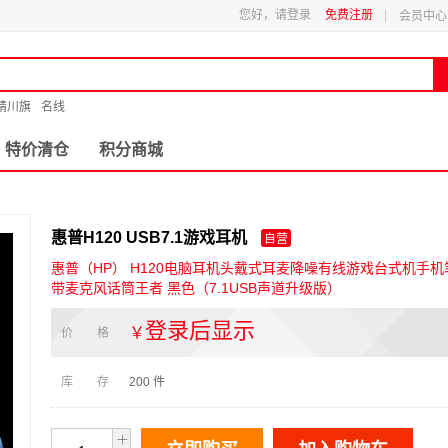
您好，请登录
免费注册
会员中心
精川旗
名线
特价清仓
积分商城
惠普H120 USB7.1游戏耳机
自营
惠普（HP） H120电脑耳机头戴式耳麦降噪有线游戏台式机手
带麦克风话筒王者 黑色（7.1USB声道升级版）
登录后显示
￥
价 格
库 存
200
件