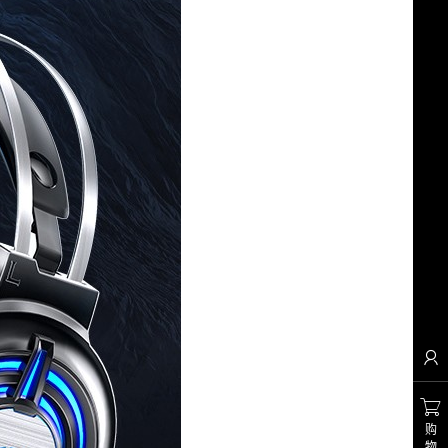


购
物