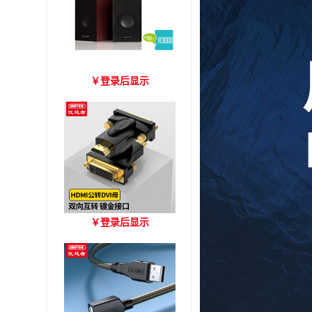
爱琴海 A3000 木质音箱
￥
登录后显示
优越者HDMI转DVI双向互
￥
登录后显示
转 型号A006BBK