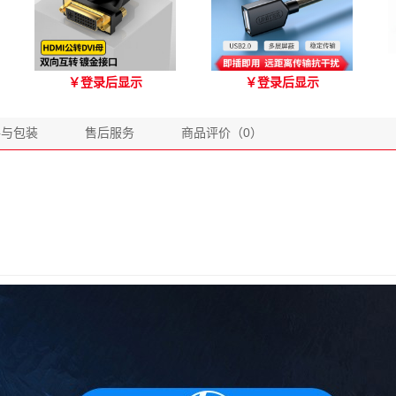
优越者HDMI转DVI双向互
优越者Y-C416A 国标
￥
登录后显示
￥
登录后显示
转 型号A006BBK
USB2.0延长线 公对母（1.8
米）
格与包装
售后服务
商品评价（0）