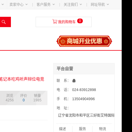





卖家中心
客户服务
关注我们
网址导航
0


我的购物车
平台自营
机笔记本吃鸡听声辩位电竞
联 系：
电 话：
024-83912898
浏览
评价
销量
手 机：
13504904996
4256
0
1985
地 址：
辽宁省沈阳市和平区三好街艾特国际花园4-4-70
描述
服务
物流