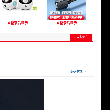
爱琴海A2000音箱
优越者Y-C417A 国标无氧
￥
登录后显示
￥
登录后显示
铜USB2.0延长线 公对母
（3M）
加入购物车
更多参数 >>