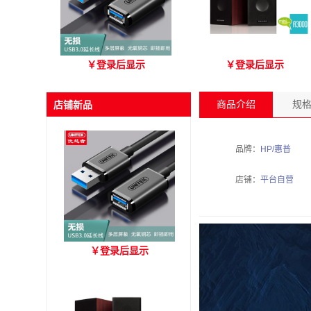
优越者Y-C479国标无氧铜
爱琴海 A3000 木质音箱
￥
登录后显示
￥
登录后显示
USB3.0 A公对母延长线
（3M）
商品介绍
规
店铺新品
品牌：
HP/惠普
店铺：
平台自营
优越者Y-C479国标无氧铜
￥
登录后显示
USB3.0 A公对母延长线
（3M）