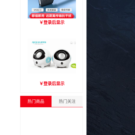
优越者Y-C416A 国标
￥
登录后显示
USB2.0延长线 公对母（1.8
米）
爱琴海A2000音箱
￥
登录后显示
热门商品
热门关注