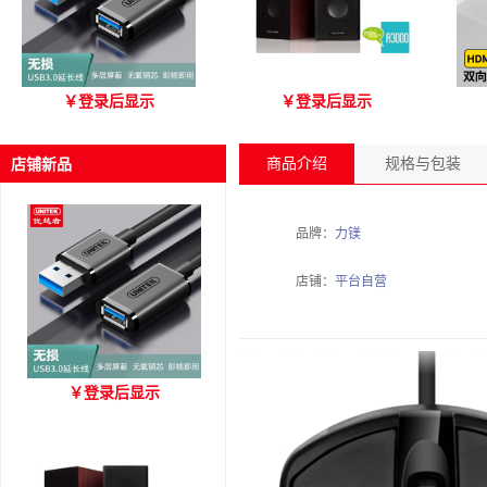
优越者Y-C479国标无氧铜
爱琴海 A3000 木质音箱
优
￥
登录后显示
￥
登录后显示
USB3.0 A公对母延长线
（3M）
商品介绍
规格与包装
店铺新品
品牌：
力镁
店铺：
平台自营
优越者Y-C479国标无氧铜
￥
登录后显示
USB3.0 A公对母延长线
（3M）