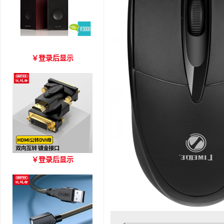
爱琴海 A3000 木质音箱
￥
登录后显示
优越者HDMI转DVI双向互
￥
登录后显示
转 型号A006BBK