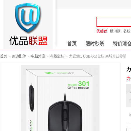
优越者
精川旗
名线
首页
限时秒杀
特价清
首页
周边配件
电脑外设
有线鼠标
力镁301 USB办公鼠标 商城开业秒杀
力
力