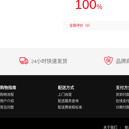
100
%
全部评价
（0）
24小时快速发货
品牌
购物指南
配送方式
支付方
购物流程
上门自提
货到付
用户介绍
配送服务查询
在线支
常见问题
配送费收取标准
分期付
关于我们
联
|