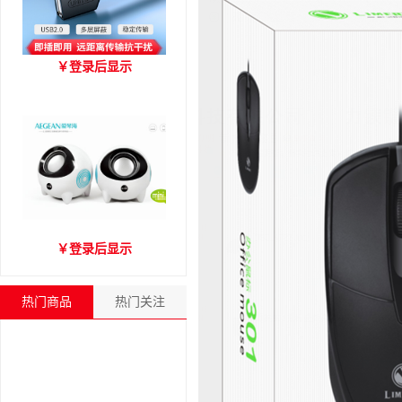
优越者Y-C416A 国标
￥
登录后显示
USB2.0延长线 公对母（1.8
米）
爱琴海A2000音箱
￥
登录后显示
热门商品
热门关注