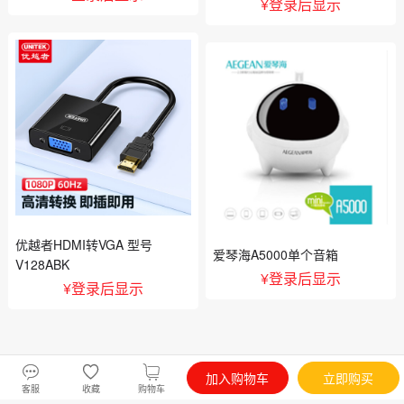
器）
¥
登录后显示
购物车
我的
优越者HDMI转VGA 型号
爱琴海A5000单个音箱
V128ABK
¥
登录后显示
¥
登录后显示
加入购物车
立即购买
客服
收藏
购物车