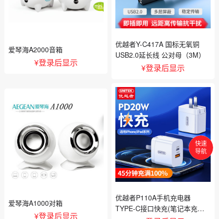
优越者Y-C417A 国标无氧铜
爱琴海A2000音箱
USB2.0延长线 公对母（3M）
¥
登录后显示
¥
登录后显示
快速
导航
首页
分类
优越者P110A手机充电器
爱琴海A1000对箱
TYPE-C接口快充(笔记本充电
搜索
¥
登录后显示